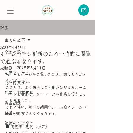
記事
全ての記事
2025年4月25日
全ての記事
ホームページ更新のため一時的に閲覧
できなくなります。
お知らせ
更新日：
2025年5月11日
活動レポート
当ホームページをご覧いただき、誠にありがと
うございます。
商店街支援
このたび、より快適にご利用いただけるホーム
起業・創業支援
ページを目指し、リニューアル作業を行うこと
となりました。
資金調達
それに伴い、以下の期間中、一時的にホームペ
経営のヒント
ージが閲覧できなくなります。
社長のつぶやき
■ 閲覧停止期間（予定）